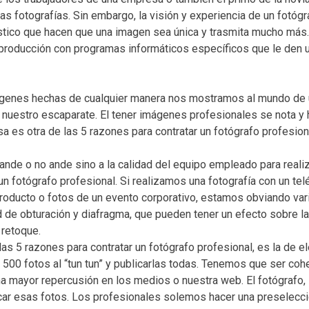
s fotografías. Sin embargo, la visión y experiencia de un fotóg
ístico que hacen que una imagen sea única y trasmita mucho más
 producción con programas informáticos específicos que le den 
genes hechas de cualquier manera nos mostramos al mundo de
 nuestro escaparate. El tener imágenes profesionales se nota y 
a es otra de las 5 razones para contratar un fotógrafo profesion
ande o no ande sino a la calidad del equipo empleado para realiz
 un fotógrafo profesional. Si realizamos una fotografía con un tel
 producto o fotos de un evento corporativo, estamos obviando var
d de obturación y diafragma, que pueden tener un efecto sobre l
 retoque.
las 5 razones para contratar un fotógrafo profesional, es la de el
500 fotos al “tun tun” y publicarlas todas. Tenemos que ser coh
na mayor repercusión en los medios o nuestra web. El fotógrafo,
car esas fotos. Los profesionales solemos hacer una preselecci