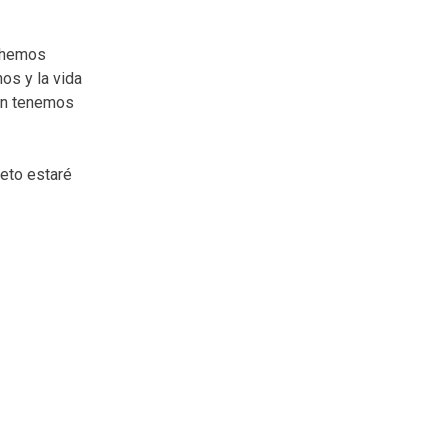
n hemos
os y la vida
ién tenemos
reto estaré