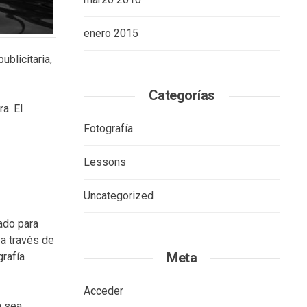
enero 2015
blicitaria,
Categorías
a. El
Fotografía
Lessons
Uncategorized
ado para
 a través de
Meta
rafía
Acceder
a sea