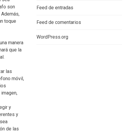
rafo son
Feed de entradas
. Además,
un toque
Feed de comentarios
WordPress.org
 una manera
hará que la
al.
ar las
éfono móvil,
ios
a imagen,
egir y
erentes y
 sea
ón de las