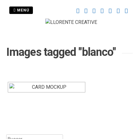
Saltar
al
MENÚ
contenido
Images tagged "blanco"
Buscar: